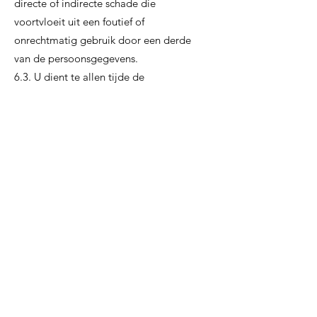
directe of indirecte schade die
voortvloeit uit een foutief of
onrechtmatig gebruik door een derde
van de persoonsgegevens.
6.3. U dient te allen tijde de
veiligheidsvoorschriften na te leven,
onder andere door elke niet toegestane
toegang tot Uw login en code te
voorkomen. U bent dus als enige
verantwoordelijk voor het gebruik dat
wordt gemaakt vanaf de Website van Uw
computer, IP-adres en van Uw
identificatiegegevens, alsook voor de
vertrouwelijkheid ervan.
Artikel 7 – Toegang door
derden